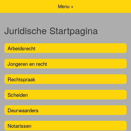
Menu +
Juridische Startpagina
Arbeidsrecht
Jongeren en recht
Rechtspraak
Scheiden
Deurwaarders
Notarissen